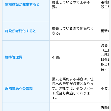
廃止しているので工事不
電柱
電柱移設が発生すると
要。
設工
撤去しているので関係なく
施設が老朽化すると
更新
なる。
必要
（上
ル移
維持管理費
不要。
以外
期点
要で
撤去を実施する場合は、住
民への告知が必要となりま
近隣住民への告知
す。弊社では、そのサポー
不要
ト業務も実施しておりま
す。
近隣