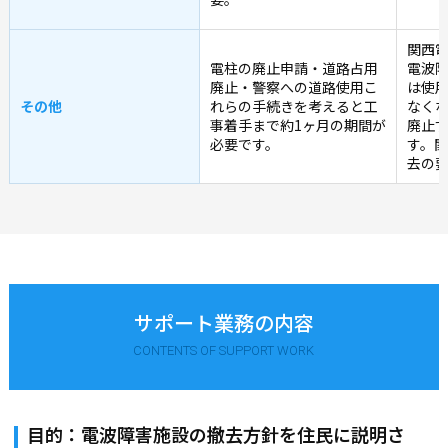
関西
電柱の廃止申請・道路占用
電波
廃止・警察への道路使用こ
は使
その他
れらの手続きを考えると工
なく
事着手まで約1ヶ月の期間が
廃止
必要です。
す。関
去の
サポート業務の内容
CONTENTS OF SUPPORT WORK
目的：電波障害施設の撤去方針を住民に説明さ