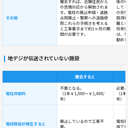
撤去すれば、近隣住民から
後の
の苦情対応から解放されま
して
す。電柱の廃止申請・道路
の状
その他
占用廃止・警察への道路使
既得
用これらの手続きを考える
難と
と工事着手まで約1ヶ月の期
将来
間が必要です。
は、
勧め
地デジが伝送されていない施設
撤去すると
不要となる。
必要
電柱共架料
（1本￥1,000～￥1,400/
（1本￥
年）
年）
廃止しているので工事不
電柱
電柱移設が発生すると
要。
設工