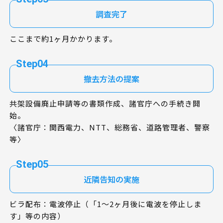
調査完了
ここまで約1ヶ月かかります。
Step04
撤去方法の提案
共架設備廃止申請等の書類作成、諸官庁への手続き開
始。
〈諸官庁：関西電力、NTT、総務省、道路管理者、警察
等〉
Step05
近隣告知の実施
ビラ配布：電波停止（「1～2ヶ月後に電波を停止しま
す」等の内容）