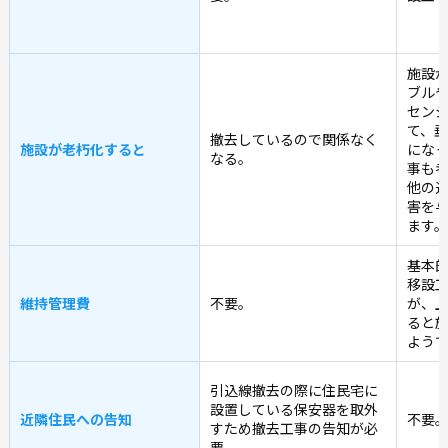
施設
ブル
セン
て、
撤去しているので関係なく
施設が老朽化すると
にな
なる。
事も
他の
害を
ます。
基本
移設
維持管理費
不要。
が、
ると
よう
引込線撤去の際に住民宅に
設置している保安器を取外
近隣住民への告知
不要
すため撤去工事の告知が必
要。